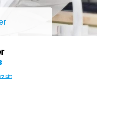
er
r
s
rzicht