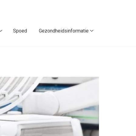
Spoed
Gezondheidsinformatie
Contact
Gezondheidsinforma
/
submenu
Route
submenu