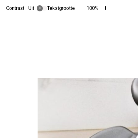
Tekst
Tekst
Contrast
Tekstgrootte
100%
Uit
verkleinen
vergroten
met
met
10%
10%
Hoofdmenu