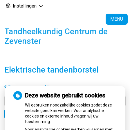
Instellingen
H
MENU
Tandheelkundig Centrum de
Zevenster
Elektrische tandenborstel
Terug naar overzicht
Deze website gebruikt cookies
Wij gebruiken noodzakelijke cookies zodat deze
website goed kan werken. Voor analytische
Zoeken
cookies en externe inhoud vragen wij uw
toestemming.
Voor analytische cookies werken wij samen met