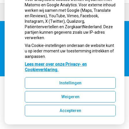
Matomo en Google Analytics. Voor externe inhoud
Ga
werken wij samen met Google (Maps, Translate
terug
en Reviews), YouTube, Vimeo, Facebook,
naar
Instagram, X (Twitter), Qualizorg,
de
Patiëntenvertellen en ZorgkaartNederland. Deze
bovenkant
partijen kunnen gegevens zoals uw IP-adres
van
Uw Zorg Online
|
Beheer
verwerken.
de
website
Via Cookie-instellingen onderaan de website kunt
u op ieder moment uw toestemming intrekken of
aanpassen.
Privacy verklaring
|
Cookie-instellingen
|
Voorwaarden
Lees meer over onze Privacy- en
Cookieverklaring.
Instellingen
Weigeren
Accepteren