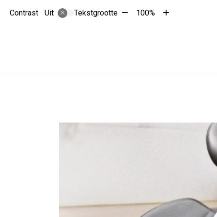
Tekst
Tekst
Contrast
Tekstgrootte
100%
Uit
verkleinen
vergroten
met
met
10%
10%
Hoofdmenu