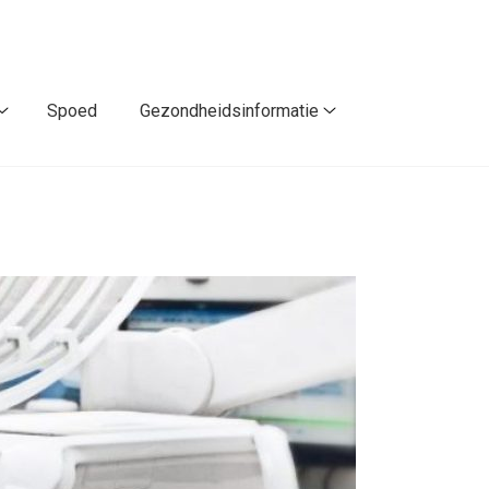
Spoed
Gezondheidsinformatie
Contact
Gezondheidsinforma
/
submenu
Route
submenu