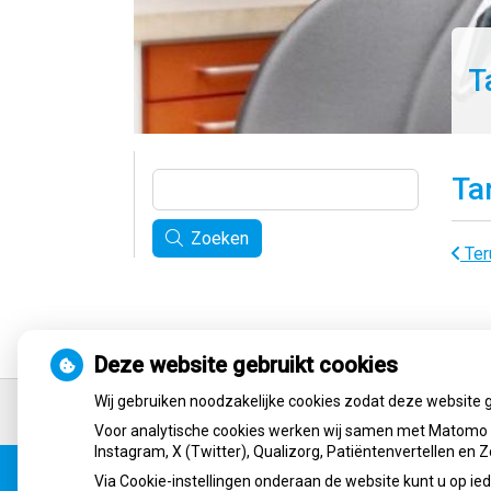
T
Ta
Zoeken
Ter
Deze website gebruikt cookies
Ga
Wij gebruiken noodzakelijke cookies zodat deze website 
terug
naar
Voor analytische cookies werken wij samen met Matomo e
de
Instagram, X (Twitter), Qualizorg, Patiëntenvertellen en
bovenkant
Uw Zorg Online
|
Beheer
Via Cookie-instellingen onderaan de website kunt u op 