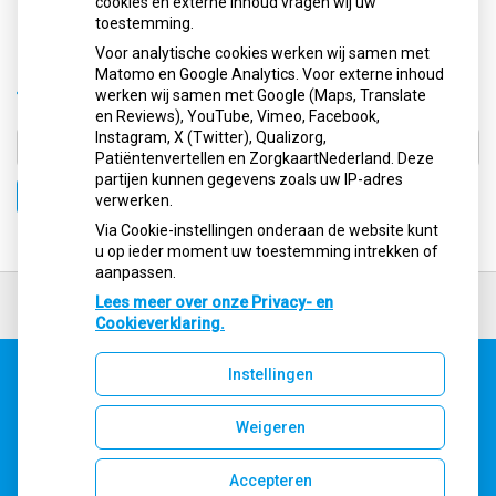
cookies en externe inhoud vragen wij uw
Lees het hele artikel op:
allesoverhetgebit.nl
toestemming.
Publicatiedatum:
01-03-2026
Voor analytische cookies werken wij samen met
Matomo en Google Analytics. Voor externe inhoud
Terug naar overzicht
werken wij samen met Google (Maps, Translate
en Reviews), YouTube, Vimeo, Facebook,
Instagram, X (Twitter), Qualizorg,
Patiëntenvertellen en ZorgkaartNederland. Deze
partijen kunnen gegevens zoals uw IP-adres
Zoeken
verwerken.
Via Cookie-instellingen onderaan de website kunt
u op ieder moment uw toestemming intrekken of
aanpassen.
Ga
terug
Lees meer over onze Privacy- en
naar
Cookieverklaring.
de
bovenkant
Instellingen
van
Uw Zorg Online
|
Beheer
de
website
Weigeren
Accepteren
Privacy verklaring
|
Cookie-instellingen
|
Voorwaarden