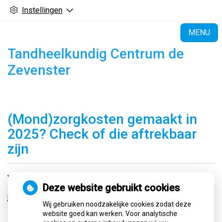
Instellingen
H
MENU
Tandheelkundig Centrum de
Zevenster
(Mond)zorgkosten gemaakt in
2025? Check of die aftrekbaar
zijn
Vanaf 1 maart kun je weer belastingaangifte doen. Heb je in
Deze website gebruikt cookies
2025 (mond)zorgkosten gemaakt die niet vergoed zijn door
je zorgverzekering? Check dan of deze aftrekbaar zijn.
Wij gebruiken noodzakelijke cookies zodat deze
website goed kan werken. Voor analytische