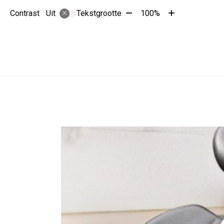
Tekst
Tekst
Contrast
Tekstgrootte
100%
Uit
verkleinen
vergroten
met
met
10%
10%
Hoofdmenu