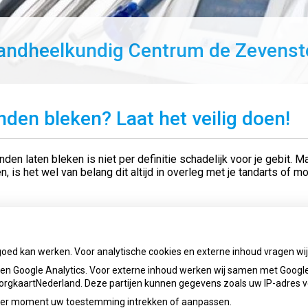
andheelkundig Centrum de Zevenst
nden bleken? Laat het veilig doen!
nden laten bleken is niet per definitie schadelijk voor je gebit. M
en, is het wel van belang dit altijd in overleg met je tandarts of 
het hele artikel op:
allesoverhetgebit.nl
icatiedatum:
22-05-2026
goed kan werken. Voor analytische cookies en externe inhoud vragen w
ug naar overzicht
n Google Analytics. Voor externe inhoud werken wij samen met Google
 ZorgkaartNederland. Deze partijen kunnen gegevens zoals uw IP-adres 
ieder moment uw toestemming intrekken of aanpassen.