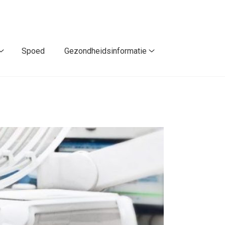
Spoed
Gezondheidsinformatie
Contact
Gezondheidsinforma
/
submenu
Route
submenu